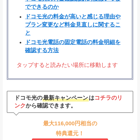
でできるのか
ドコモ光の料金が高いと感じる理由や
プラン変更など料金見直しに関するこ
と
ドコモ光電話の固定電話の料金明細を
確認する方法
タップすると読みたい場所に移動します
ドコモ光
の
最新キャンペーン
は
コチラのリ
ンク
から確認できます。
最大116,000円相当の
特典還元！