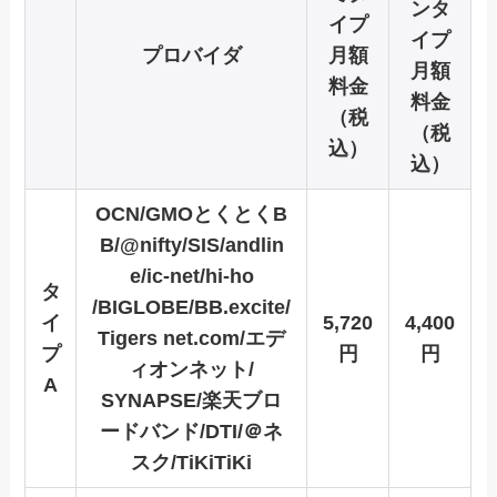
ン
タ
イプ
イプ
プロバイダ
月額
月額
料金
料金
（税
（税
込）
込）
OCN/GMOとくとくB
B/@nifty/SIS/andlin
e/ic-net/hi-ho
タ
/BIGLOBE/BB.excite/
イ
5,720
4,400
Tigers net.com/エデ
プ
円
円
ィオンネット/
A
SYNAPSE/楽天ブロ
ードバンド/DTI/＠ネ
スク/TiKiTiKi