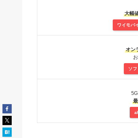
大幅値
ワイモバ
オン
お
ソフ
5
最
a