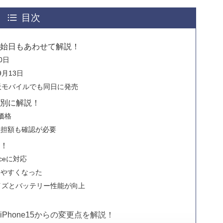
目次
約開始日もあわせて解説！
0日
9月13日
天モバイルでも同日に発売
ル別に解説！
e価格
負担額も確認が必要
説！
enceに対応
しやすくなった
面サイズとバッテリー性能が向上
iPhone15からの変更点を解説！