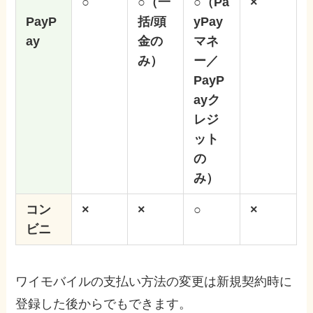
○
○（一
○（
Pa
×
PayP
括/頭
yPay
ay
金の
マネ
み）
ー／
PayP
ayク
レジ
ット
の
み
）
コン
×
×
○
×
ビニ
ワイモバイルの支払い方法の変更は新規契約時に
登録した後からでもできます。