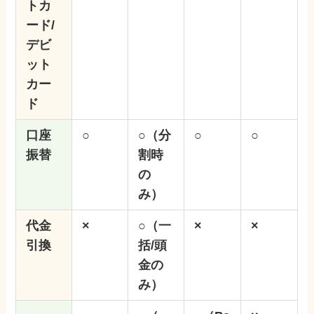
トカ
ード/
デビ
ット
カー
ド
口座
○
○
（分
○
○
振替
割時
の
み）
代金
×
○（一
×
×
引換
括/頭
金の
み）