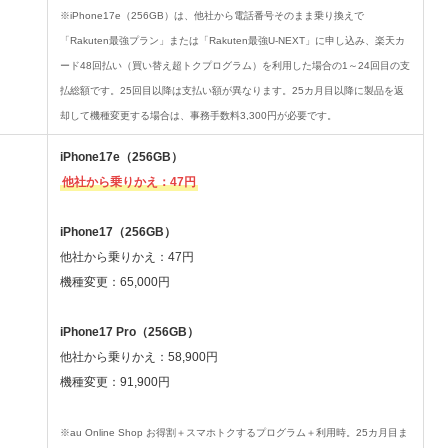
※iPhone17e（256GB）は、他社から電話番号そのまま乗り換えで
「Rakuten最強プラン」または「Rakuten最強U-NEXT」に申し込み、楽天カ
ード48回払い（買い替え超トクプログラム）を利用した場合の1～24回目の支
払総額です。25回目以降は支払い額が異なります。25カ月目以降に製品を返
却して機種変更する場合は、事務手数料3,300円が必要です。
iPhone17e（256GB）
他社から乗りかえ：47円
iPhone17（256GB）
他社から乗りかえ：47円
機種変更：65,000円
iPhone17 Pro（256GB）
他社から乗りかえ：58,900円
機種変更：91,900円
※au Online Shop お得割＋スマホトクするプログラム＋利用時。25カ月目ま