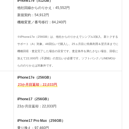
iPhone17e（512GB）
他社回線からのりかえ：45,552円
新規契約：54,912円
機種変更／番号移行：84,240円
※iPhone17e（256GB）は、他社からのりかえでシンプル3加入、新トクする
サポート（A）対象。48回払いで購入し、25ヵ月目に特典利用＆翌月末までに
機種回収・査定完了した場合の目安です。査定条件を満たさない場合、回収に
加えて22,000円（不課税）の支払いが必要です。ソフトバンク／LINEMOか
らののりかえは対象外です。
iPhone17e（256GB）
23か月目返却：22,033円
iPhone17（256GB）
23か月目返却：22,033円
iPhone17 Pro Max（256GB）
乗り換え：97,460円