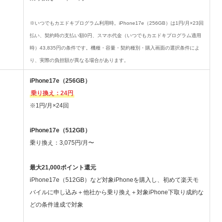
※いつでもカエドキプログラム利用時。iPhone17e（256GB）は1円/月×23回
払い、契約時の支払い額0円、スマホ代金（いつでもカエドキプログラム適用
時）43,835円の条件です。機種・容量・契約種別・購入画面の選択条件によ
り、実際の負担額が異なる場合があります。
iPhone17e（256GB）
乗り換え：24円
※1円/月×24回
iPhone17e（512GB）
乗り換え：3,075円/月〜
最大21,000ポイント還元
iPhone17e（512GB）など対象iPhoneを購入し、初めて楽天モ
バイルに申し込み＋他社から乗り換え＋対象iPhone下取り成約な
どの条件達成で対象