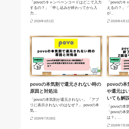
「povoのキャンペーンコードはどこで入力
「povoの
するの？」「申し込みが終わってから入
えるの？」
力...
が...
2026年4月1日
2026年4月1
povoの本気割で還元されない時の
povoの
原因と対処法
や還元は
いても解
「povoの本気割が還元されない」 「アプ
リに表示されないのはなぜ？」 povoの本
「povoの
気...
「povoの
は？」...
2026年7月28日
2026年7月2