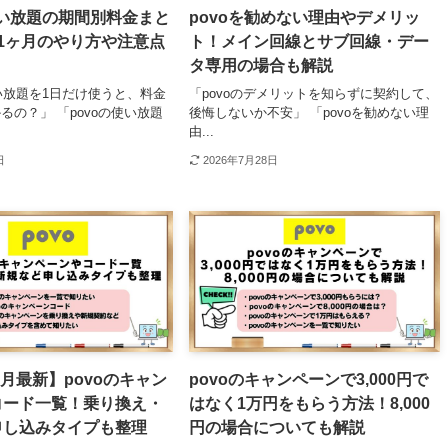
使い放題の期間別料金まと
povoを勧めない理由やデメリッ
1ヶ月のやり方や注意点
ト！メイン回線とサブ回線・デー
タ専用の場合も解説
使い放題を1日だけ使うと、料金
「povoのデメリットを知らずに契約して、
るの？」 「povoの使い放題
後悔しないか不安」 「povoを勧めない理
由...
日
2026年7月28日
3月最新】povoのキャン
povoのキャンペーンで3,000円で
コード一覧！乗り換え・
はなく1万円をもらう方法！8,000
申し込みタイプも整理
円の場合についても解説