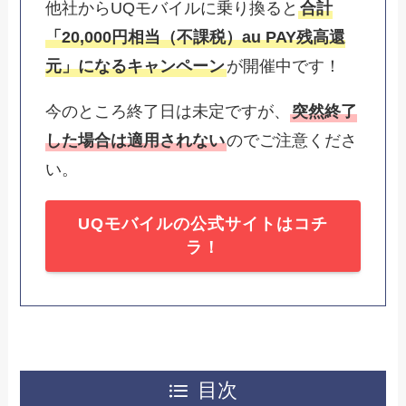
他社からUQモバイルに乗り換ると
合計
「20,000円相当（不課税）au PAY残高還
元」
になる
キャンペーン
が開催中です！
今のところ終了日は未定ですが、
突然終了
した場合は適用されない
のでご注意くださ
い。
UQモバイルの公式サイトはコチ
ラ！
目次