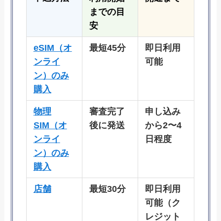
までの目
安
eSIM（オ
最短45分
即日利用
ンライ
可能
ン）のみ
購入
物理
審査完了
申し込み
SIM（オ
後に発送
から2〜4
ンライ
日程度
ン）のみ
購入
店舗
最短30分
即日利用
可能（ク
レジット