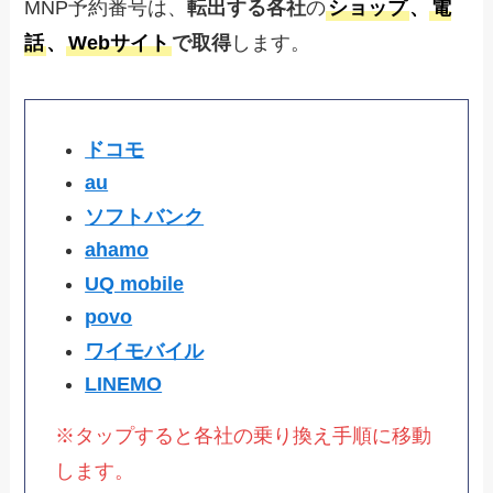
MNP予約番号は、
転出する各社
の
ショップ
、
電
話
、
Webサイト
で取得
します。
ドコモ
au
ソフトバンク
ahamo
UQ mobile
povo
ワイモバイル
LINEMO
※タップすると各社の乗り換え手順に移動
します。