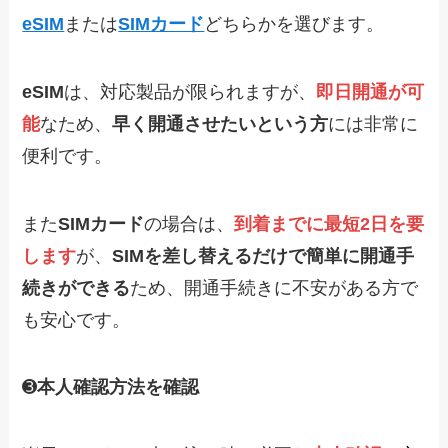
eSIM
または
SIMカード
どちらかを選びます。
eSIM
は、対応製品が限られますが、
即日開通が可
能
なため、
早く開通させたいという方
には非常に
便利です。
また
SIMカード
の場合は、
到着までに最短2日を要
します
が、
SIMを差し替えるだけで簡単に開通手
続きができる
ため、開通手続きに不安がある方で
も安心です。
➌
本人確認方法を確認