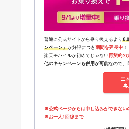
普通に公式サイトから乗り換えるより
8
ンペーン」
が好評につき
期間を延長中
！
楽天モバイルが初めてじゃない
再契約の
他のキャンペーンも併用が可能
なので、
三
専
※公式ページからは申し込みができない
※お一人1回線まで