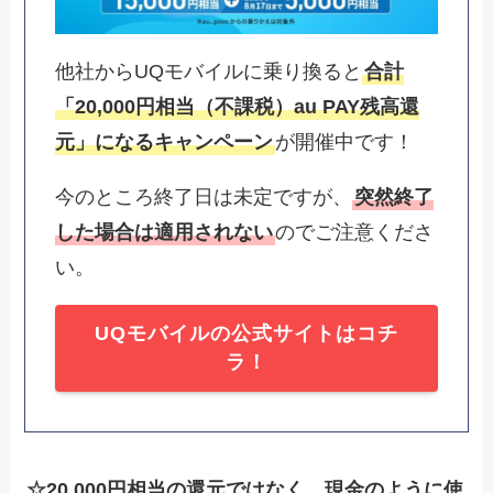
他社からUQモバイルに乗り換ると
合計
「20,000円相当（不課税）au PAY残高還
元」
になる
キャンペーン
が開催中です！
今のところ終了日は未定ですが、
突然終了
した場合は適用されない
のでご注意くださ
い。
UQモバイルの公式サイトはコチ
ラ！
☆20,000円相当の還元ではなく、現金のように使