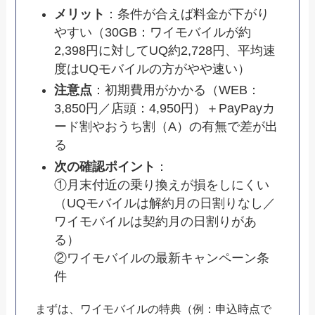
メリット
：条件が合えば料金が下がり
やすい（30GB：ワイモバイルが約
2,398円に対してUQ約2,728円、平均速
度はUQモバイルの方がやや速い）
注意点
：初期費用がかかる（WEB：
3,850円／店頭：4,950円）＋PayPayカ
ード割やおうち割（A）の有無で差が出
る
次の確認ポイント
：
①月末付近の乗り換えが損をしにくい
（UQモバイルは解約月の日割りなし／
ワイモバイルは契約月の日割りがあ
る）
②ワイモバイルの最新キャンペーン条
件
まずは、ワイモバイルの特典（例：申込時点で