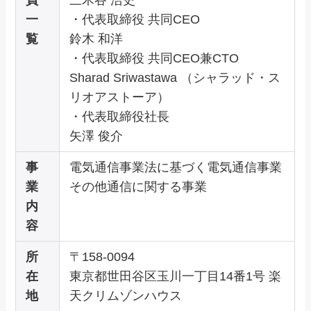
員
三木谷 浩史
一
・代表取締役 共同CEO
覧
鈴木 和洋
・代表取締役 共同CEO兼CTO
Sharad Sriwastawa （シャラッド・ス
リオアストーア）
・代表取締役社長
矢澤 俊介
事
電気通信事業法に基づく電気通信事業
業
その他通信に関する事業
内
容
所
〒158-0094
在
東京都世田谷区玉川一丁目14番1号 楽
地
天クリムゾンハウス