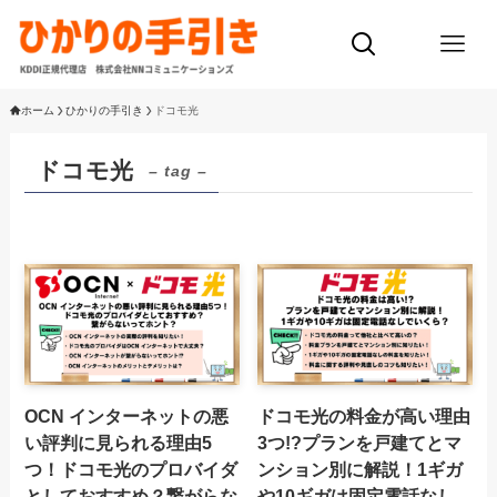
ホーム
ひかりの手引き
ドコモ光
ドコモ光
– tag –
OCN インターネットの悪
ドコモ光の料金が高い理由
い評判に見られる理由5
3つ!?プランを戸建てとマ
つ！ドコモ光のプロバイダ
ンション別に解説！1ギガ
としておすすめ？繋がらな
や10ギガは固定電話なし