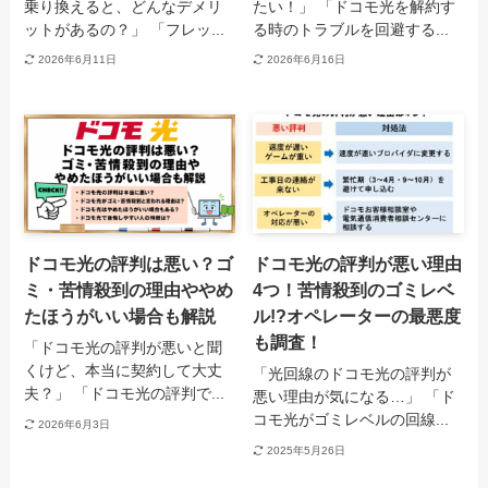
乗り換えると、どんなデメリ
たい！」 「ドコモ光を解約す
ットがあるの？」 「フレッ...
る時のトラブルを回避する...
2026年6月11日
2026年6月16日
ドコモ光の評判は悪い？ゴ
ドコモ光の評判が悪い理由
ミ・苦情殺到の理由ややめ
4つ！苦情殺到のゴミレベ
たほうがいい場合も解説
ル!?オペレーターの最悪度
も調査！
「ドコモ光の評判が悪いと聞
くけど、本当に契約して大丈
「光回線のドコモ光の評判が
夫？」 「ドコモ光の評判で...
悪い理由が気になる…」 「ド
コモ光がゴミレベルの回線...
2026年6月3日
2025年5月26日