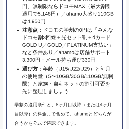
円、無制限ならドコモMAX（最大割引
適用で5,148円）／ahamo大盛り110GB
は4,950円
注意点
：ドコモの学割の0円は「みんな
ドコモ割3回線＋光セット割＋dカード
GOLD U／GOLD／PLATINUM支払い」
など条件あり／ahamoは店舗サポート
3,300円・メール持ち運び330円
選び方
：年齢（U15/U22/U29）と毎月
の使用量（5〜10GB/30GB/110GB/無制
限）と家族・自宅ネットの割引可否を
先に整理しましょう
学割の適用条件と、8ヶ月目以降（または4ヶ月
目以降）の料金まで含めて、ahamoとどちらが
合うかを公式で確認できます。