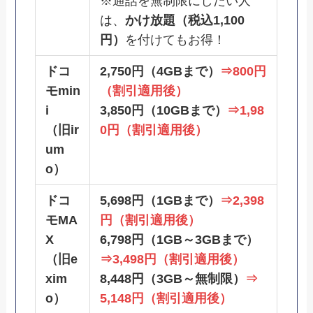
※通話を無制限にしたい人
は、
かけ放題（税込1,100
円）
を付けてもお得！
ドコ
2,750円（4GBまで）
⇒800円
モmin
（割引適用後）
i
3,850円（10GBまで）
⇒1,98
（旧ir
0円（割引適用後）
um
o）
ドコ
5,698円（1GBまで）
⇒2,398
モMA
円（割引適用後）
X
6,798円（1GB～3GBまで）
（旧e
⇒3,498円（割引適用後）
xim
8,448円（3GB～無制限）
⇒
o）
5,148円（割引適用後）