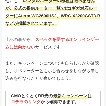
他にも、
レンタルルーターの機種は選べません
が、公式の提供ルーター一覧では1ギガ対応ルー
ターにAterm WG2600HS2、WRC-X3200GST3-B
などが掲載されています。
上記の事から、
スペックを要するオンラインゲー
ムには向かない
サービスです。
また、キャンペーンについても自らしっかり確認
し、オペレーターとも示し合わせをしながら申し
込みを行なった方が良いでしょう。
GMOとくとくBB光の
最新キャンペーン
は
コチラのリンク
から確認できます。