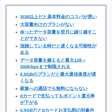
3GB以上だと基本料金のコスパが悪い
大容量向けのプランがない
余ったデータ容量を翌月に繰り越すこ
とができない
混雑している時だと遅くなる可能性が
ある
データ容量を越えると最大128～
300Kbpsまで制限される
0.5GBのプランだと最大通信速度が遅
くなる
家族への通話でも無料にならない
dカードで支払ってもポイント還元率
が下がる
0.5GBだとdカードお支払割の対象外