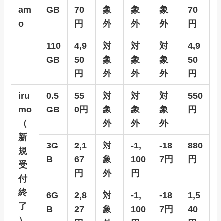
am
GB
70
象
象
象
70
o
円
外
外
外
円
110
4,9
対
対
対
4,9
GB
50
象
象
象
50
円
外
外
外
円
iru
0.5
55
対
対
対
550
mo
GB
0円
象
象
象
円
（
外
外
外
新
3G
2,1
対
-1,
-18
880
規
B
67
象
100
7円
円
受
円
外
円
付
終
6G
2,8
対
-1,
-18
1,5
了
B
27
象
100
7円
40
）