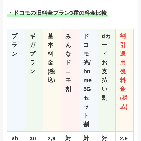
・ドコモの旧料金プラン3種の料金比較
プ
ギ
基
み
ド
dカ
割
ラ
ガ
本
ん
コ
ー
引
ン
プ
料
な
モ
ド
適
ラ
金
ド
光/
お
用
ン
(税
コ
ho
支
後
込)
モ
me
払
料
割
5G
い
金
セ
割
(税
ッ
込)
ト
割
ah
30
2,9
対
対
対
2,9