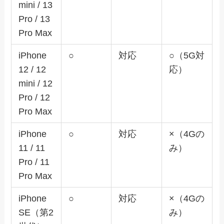
mini / 13
Pro / 13
Pro Max
iPhone
○
対応
○（5G対
12 / 12
応）
mini / 12
Pro / 12
Pro Max
iPhone
○
対応
×（4Gの
11 / 11
み）
Pro / 11
Pro Max
iPhone
○
対応
×（4Gの
SE（第2
み）